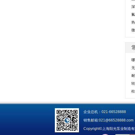
深
氟
热
微
哪
无
耐
转
柱
企业总机：021-66528888 销
销售邮箱:
021@66528888.com
Copyright©上海阳光泵业制