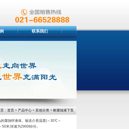
例
联系我们
位置：
首页
>
产品中心
>
其他分类
>
耐腐蚀液下泵
的腐蚀怀液体。输送介质温度(～30℃～
0米;转速为2900转/分。