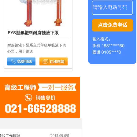
FYS型氟塑料耐腐蚀液下泵
耐腐蚀液下泵系立式单级单吸液下离
心泵，用于输送
造和工作原理
[2015-09-09]