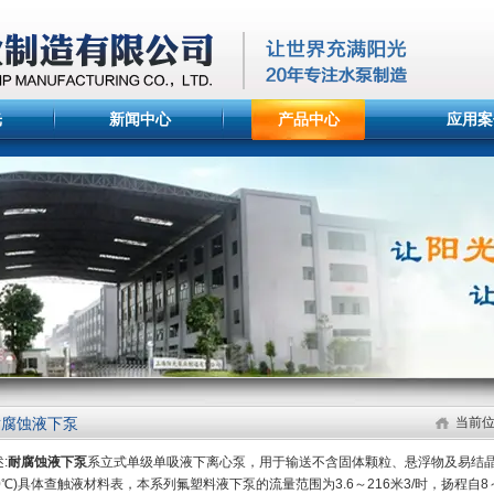
光
新闻中心
产品中心
应用案
耐腐蚀液下泵
当前
:
耐腐蚀液下泵
系立式单级单吸液下离心泵，用于输送不含固体颗粒、悬浮物及易结晶
0℃)具体查触液材料表，本系列氟塑料液下泵的流量范围为3.6～216米3/时，扬程自8～5