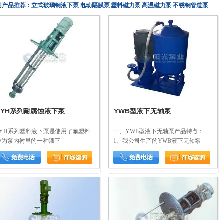
门产品推荐
：
立式玻璃钢液下泵
电动隔膜泵
塑料磁力泵
高温磁力泵
不锈钢管道泵
FYH系列耐腐蚀液下泵
YWB型液下无轴泵
FYH系列塑料液下泵是使用了氟塑料
一、YWB型液下无轴泵产品特点：
作为泵内衬里的一种液下
1、我公司生产的YWB液下无轴泵