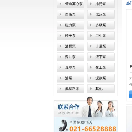
热
管道离心泵
排污泵
自吸泵
试压泵
磁力泵
多级泵
转子泵
卫生泵
油桶泵
计量泵
深井泵
液下泵
真空泵
化工泵
油泵
泥浆泵
氟塑料泵
其他