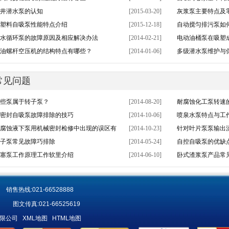
井潜水泵的认知
[2015-03-20]
灰浆泵主要特点及
塑料自吸泵性能特点介绍
[2015-12-18]
自动搅匀排污泵如
水循环泵的故障原因及相应解决办法
[2014-02-21]
电动油桶泵在吸塑
油螺杆空压机的结构特点有哪些？
[2014-01-06]
多级潜水泵维护与
常见问题
些泵属于转子泵？
[2014-08-20]
耐腐蚀化工泵转速
密封自吸泵故障排除的技巧
[2014-10-06]
喷泉水泵特点与工
腐蚀液下泵用机械密封检修中出现的误区有
[2014-10-23]
针对叶片泵泵输出
子泵常见故障巧排除
[2014-05-24]
自控自吸泵的优缺
塞泵工作原理工作软里介绍
[2014-06-10]
卧式渣浆泵产品常
售热线:021-66528888
图文传真:021-66525619
造有限公司
XML地图
HTML地图