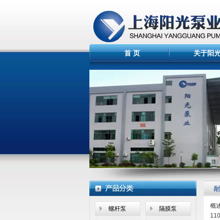
首 页
关于阳
概述
螺杆泵
隔膜泵
11