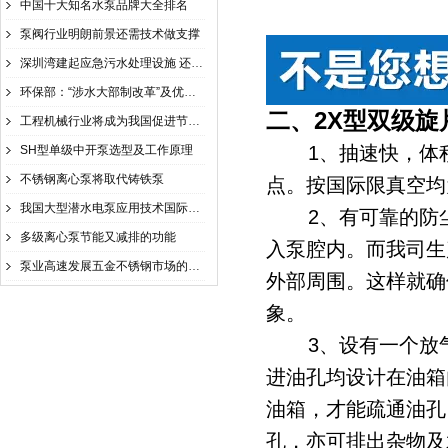
中国十大知名水泵品牌大全排名
泵阀行业明朗前景还需技术做支撑
深圳湾建起应急污水处理设施 还一个美丽的深圳湾
环保部：“涉水大部制改革”及优先行动方案已明确
二、
2X型双级旋
工程机械行业将成为我国促进节能减排的重要板块
1、抽速快，体积
SH型单级中开泵选型及工作原理
不锈钢离心泵将取代铸铁泵
点。按国际限真空均为6×1
我国大型潜水电泵应用技术国际领先
2、有可靠的防尘
多级离心泵节能又减排的功能
入泵腔内。而我司生
泵业高速发展五金不锈钢市场的机遇与挑战
外部周围。这样就确
象。
3、设有一个放气
进油孔均设计在油箱
油箱，才能疏通油孔
孔，亦可排出杂物及