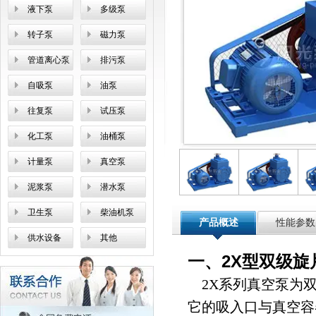
液下泵
多级泵
转子泵
磁力泵
管道离心泵
排污泵
自吸泵
油泵
往复泵
试压泵
化工泵
油桶泵
计量泵
真空泵
泥浆泵
潜水泵
卫生泵
柴油机泵
产品概述
性能参数
供水设备
其他
一、2X型双级
2X系列真空泵
为
它的吸入口与真空容