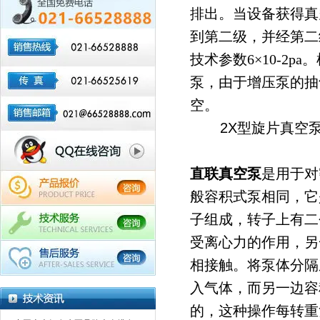
排出。当设备获得真
到第二级，并经第二
技术参数6×10-2
泵，由于增压泵的抽
空。
2X型旋片真空泵
直联真空泵
是用于对
般容积式泵相同，它
子组成，转子上有二
受离心力的作用，另
相接触。将泵体分隔
入气体，而另一边容
的，这种操作每转重