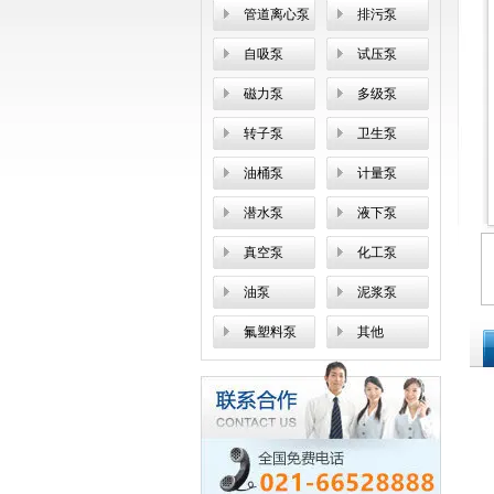
管道离心泵
排污泵
自吸泵
试压泵
磁力泵
多级泵
转子泵
卫生泵
油桶泵
计量泵
潜水泵
液下泵
真空泵
化工泵
油泵
泥浆泵
氟塑料泵
其他