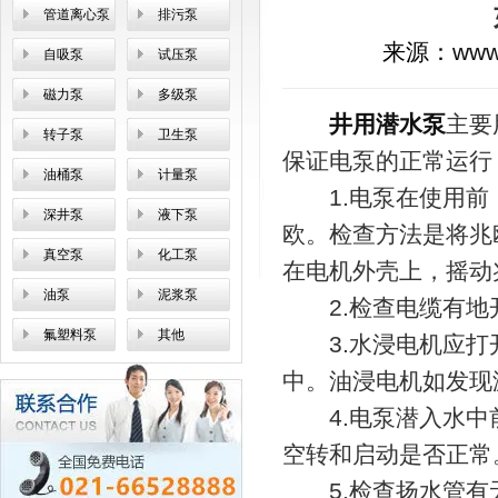
管道离心泵
排污泵
来源：
www
自吸泵
试压泵
磁力泵
多级泵
井用潜水泵
主要
转子泵
卫生泵
保证电泵的正常运行
油桶泵
计量泵
1.电泵在使用前，
深井泵
液下泵
欧。检查方法是将兆
真空泵
化工泵
在电机外壳上，摇动
油泵
泥浆泵
2.检查电缆有地
氟塑料泵
其他
3.水浸电机应打
中。油浸电机如发现
4.电泵潜入水中前
空转和启动是否正常
5.检查扬水管有