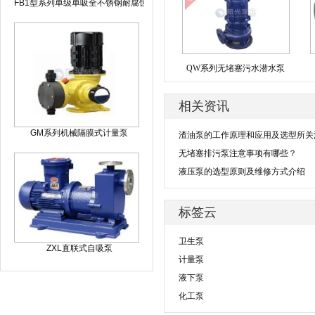
FB1型系列单级单吸全不锈钢耐腐蚀化工泵
QW系列无堵塞污水潜水泵
相关资讯
GM系列机械隔膜式计量泵
渣油泵的工作原理和应用及选型所关
无堵塞排污泵注意事项有哪些？
液压泵的选型原则及维修方式介绍
标签云
卫生泵
ZXL直联式自吸泵
计量泵
液下泵
化工泵