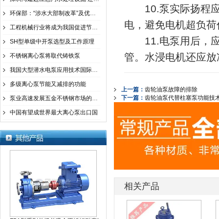
10.泵实际扬程应
环保部：“涉水大部制改革”及优先行动方案已明确
电，避免电机超负荷
工程机械行业将成为我国促进节能减排的重要板块
11.电泵用后，应
SH型单级中开泵选型及工作原理
管。水浸电机还应放
不锈钢离心泵将取代铸铁泵
我国大型潜水电泵应用技术国际领先
多级离心泵节能又减排的功能
上一篇：
齿轮油泵故障的排除
下一篇：
齿轮油泵代替柱塞泵功能技
泵业高速发展五金不锈钢市场的机遇与挑战
中国有望成世界最大离心泵出口国
相关产品