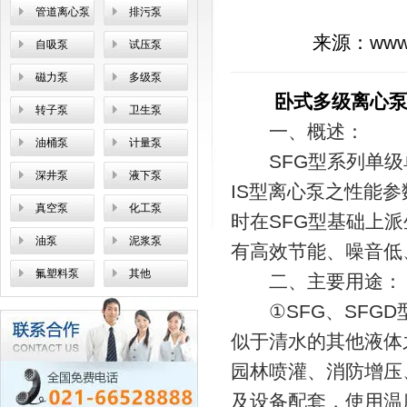
管道离心泵
排污泵
来源：
www
自吸泵
试压泵
磁力泵
多级泵
卧式多级离心
转子泵
卫生泵
一、概述：
油桶泵
计量泵
SFG型系列单级
深井泵
液下泵
IS型离心泵之性能
真空泵
化工泵
时在SFG型基础上派
油泵
泥浆泵
有高效节能、噪音低
氟塑料泵
其他
二、主要用途：
①SFG、SFGD
似于清水的其他液体
园林喷灌、消防增压
及设备配套，使用温度