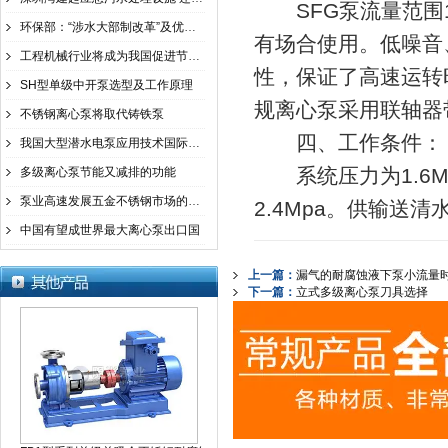
SFG泵流量范围1.5
环保部：“涉水大部制改革”及优先行动方案已明确
有场合使用。低噪音
工程机械行业将成为我国促进节能减排的重要板块
性，保证了高速运转
SH型单级中开泵选型及工作原理
规离心泵采用联轴器
不锈钢离心泵将取代铸铁泵
四、工作条件：
我国大型潜水电泵应用技术国际领先
系统压力为1.6Mp
多级离心泵节能又减排的功能
泵业高速发展五金不锈钢市场的机遇与挑战
2.4Mpa。供输送
中国有望成世界最大离心泵出口国
上一篇：
漏气的耐腐蚀液下泵小流量
下一篇：
立式多级离心泵刀具选择