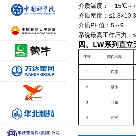
介质温度：－15℃～+
介质密度：≤1.3×10 3 
介质PH值：5～9
系统最高工作压力：≤0
四、LW系列直立
序号
部件名称
1
底座
2
泵体
3
叶轮
4
油室