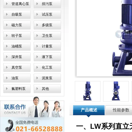
管道离心泵
排污泵
自吸泵
试压泵
磁力泵
多级泵
转子泵
卫生泵
油桶泵
计量泵
深井泵
液下泵
真空泵
化工泵
油泵
泥浆泵
氟塑料泵
其他
产品概述
性能参数
一、LW系列直立